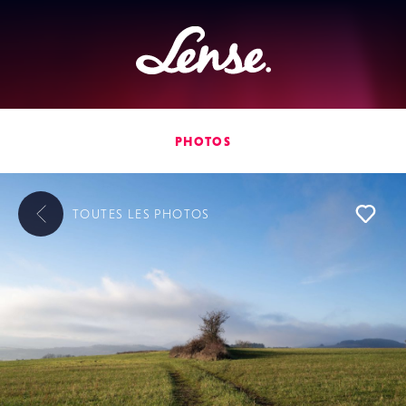
Lense
PHOTOS
TOUTES LES
PHOTOS
L