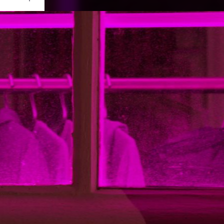
Ouvrir
/
Fermer
MSUNG
NX1000
1/15
5.6
50 mm
800
rs 2023
re 2023