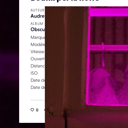
AUTEUR
Audrey Champigny
ALBUM
Obscurité
Marque
SA
Modèle
Vitesse d’obturation
Ouverture
Distance focale
ISO
Date de prise de vue
11 ma
Date de publication
26 octob
0
18
0