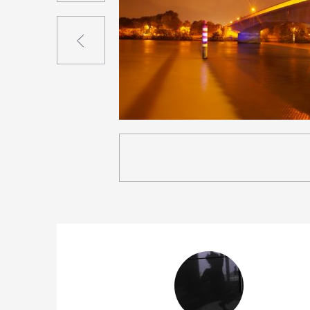
Précédent
0
20
0