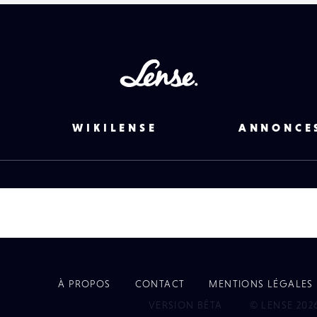
Lense
WIKILENSE
ANNONCE
À PROPOS
CONTACT
MENTIONS LÉGALES
EYE
VERSION BÊTA
© LENSE 202