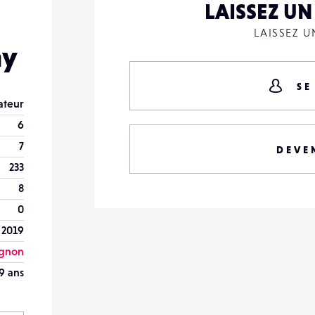
LAISSEZ U
LAISSEZ 
ny
SE
teur
6
7
DEVE
233
8
0
 2019
ignon
9 ans