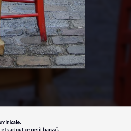
minicale.
 et surtout ce petit banzaï.