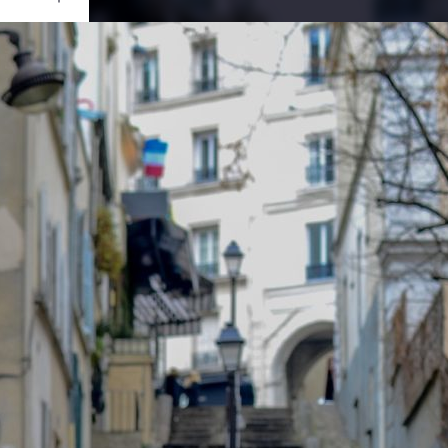
Ouvrir
/
Fermer
RATION
 D7000
1/50
4.5
35 mm
100
ier 2017
ier 2017