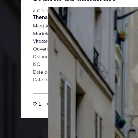
AUTEUR
Thenastybaker
Marque
NIKON CORPO
Modèle
NIKON
Vitesse d’obturation
Ouverture
Distance focale
ISO
Date de prise de vue
12 févr
Date de publication
13 févr
1
21
0