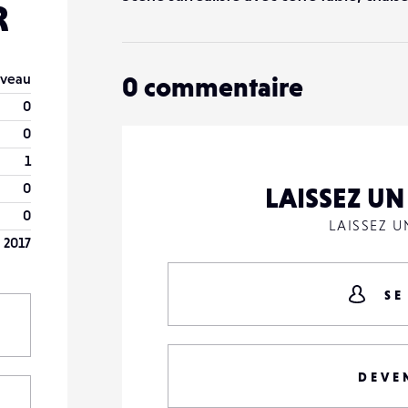
R
veau
0
commentaire
0
0
1
0
LAISSEZ U
0
LAISSEZ 
r 2017
SE
DEVE