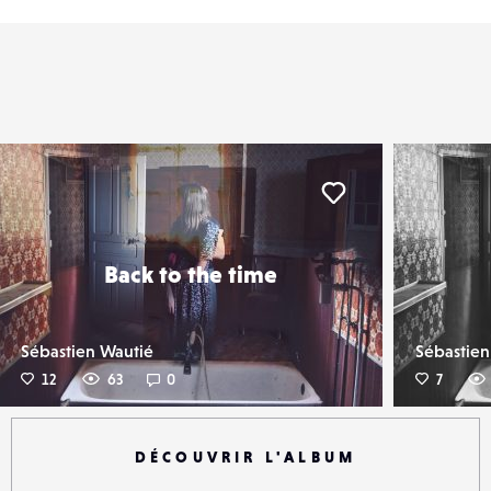
er
Liker
Back to the time
Sébastien Wautié
Sébastien
12
63
0
7
DÉCOUVRIR L'ALBUM