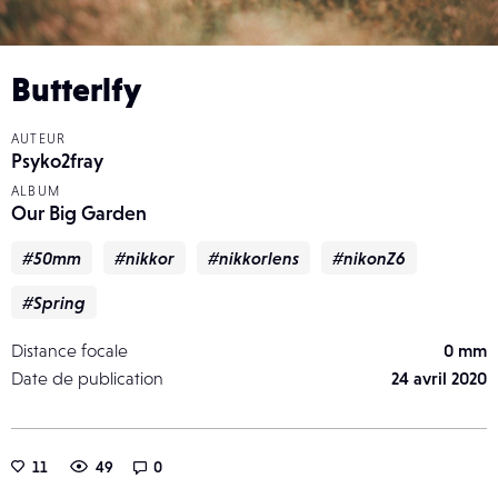
Butterlfy
AUTEUR
Psyko2fray
ALBUM
Our Big Garden
#50mm
#nikkor
#nikkorlens
#nikonZ6
#Spring
Distance focale
0 mm
Date de publication
24 avril 2020
11
49
0