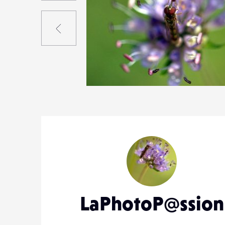
Précédent
1
18
0
LaPhotoP@ssion