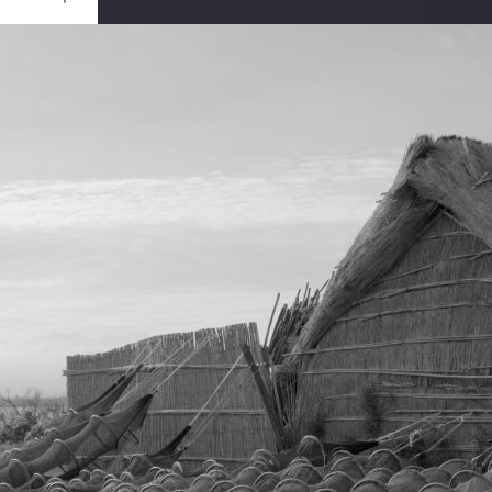
Ouvrir
/
Fermer
RATION
ON D90
1/400
f/10
28 mm
200
ier 2017
ier 2017