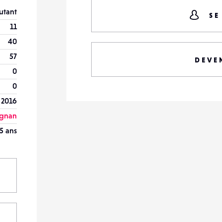
utant
SE
11
40
57
DEVE
0
0
n 2016
ignan
5 ans