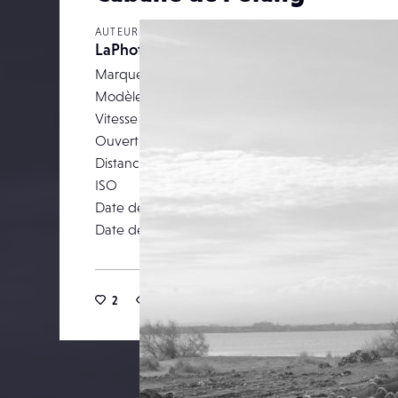
AUTEUR
LaPhotoP@ssion
Marque
NIKON CORPO
Modèle
NIK
Vitesse d’obturation
Ouverture
Distance focale
ISO
Date de prise de vue
29 janv
Date de publication
21 févr
2
18
0