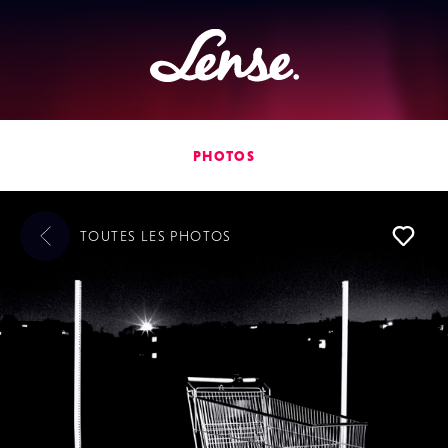
Lense
PHOTOS
TOUTES LES
PHOTOS
L