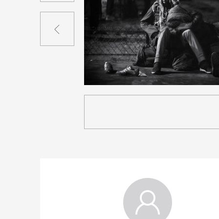
Précédent
4
42
0