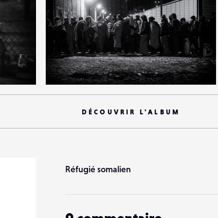
5
40
0
DÉCOUVRIR L'ALBUM
Réfugié somalien