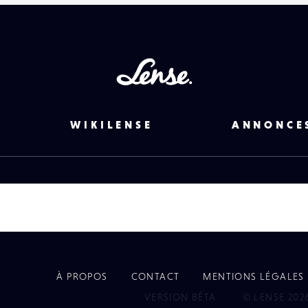
Lense
WIKILENSE
ANNONCE
À PROPOS
CONTACT
MENTIONS LÉGALES
EYE
VERSION BÊTA
© LENSE 202