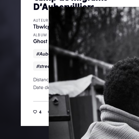
D’Aubervilliers
AUTEUR
Tbwlcphotography
ALBUM
Ghost Children Place
#Aubervilliers
#bw
#Migrant
#N&B
#street
Distance focale
Date de publication
03 févr
4
35
0