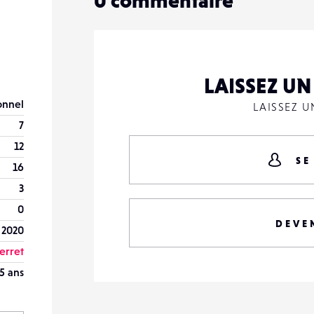
0
commentaire
LAISSEZ U
onnel
LAISSEZ 
7
12
SE
16
3
0
DEVE
 2020
erret
5 ans