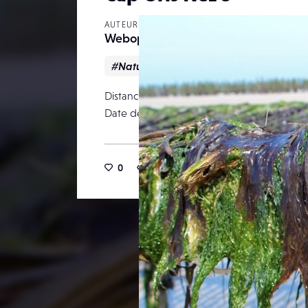
AUTEUR
Webopale
#Nature
#Paysage
Distance focale
Date de publication
0
4
0