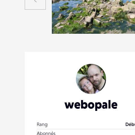
0
11
0
webopale
Rang
Déb
Abonnés