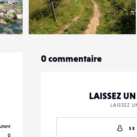
2
12
0
0
commentaire
LAISSEZ U
LAISSEZ 
utant
SE
0