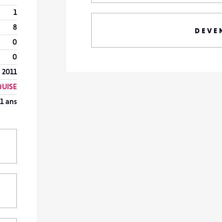
1
8
DEVE
0
0
 2011
UISE
1 ans