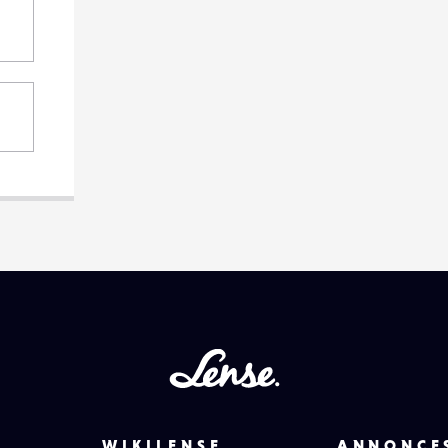
Lense
WIKILENSE
ANNONCE