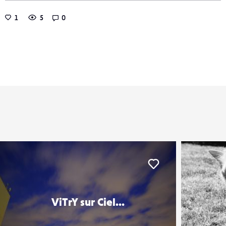
1
5
0
er
Liker
ViTrY sur Ciel...