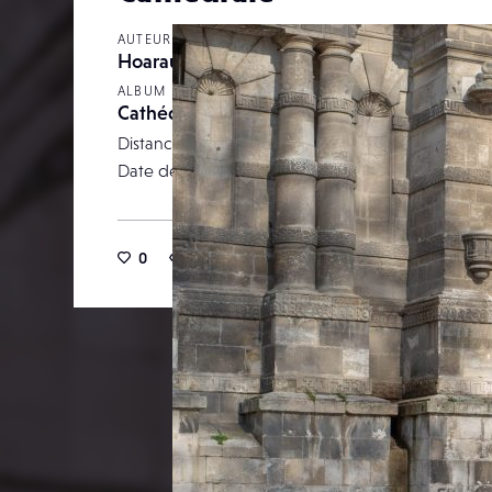
AUTEUR
Hoarau
ALBUM
Cathédrale
Distance focale
Date de publication
26 av
0
9
0