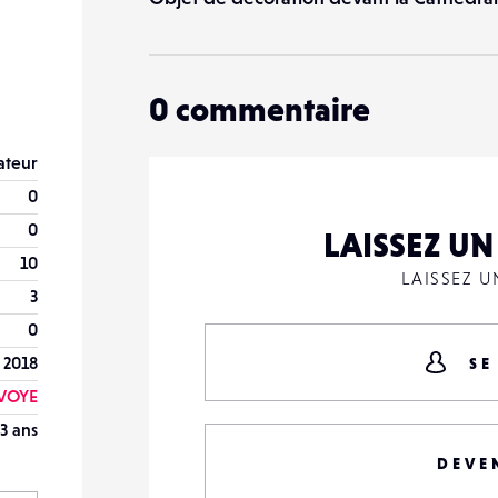
0
commentaire
teur
0
0
LAISSEZ U
10
LAISSEZ 
3
0
 2018
SE
VOYE
3 ans
DEVE