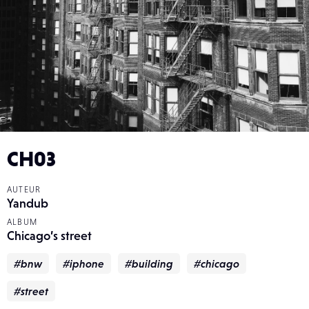
CH03
AUTEUR
Yandub
ALBUM
Chicago’s street
#bnw
#iphone
#building
#chicago
#street