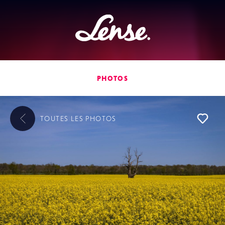
Lense
PHOTOS
TOUTES LES
PHOTOS
L