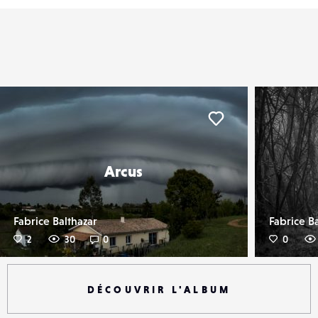
er
Liker
Arcus
Fabrice Balthazar
Fabrice B
2
30
0
0
DÉCOUVRIR L'ALBUM