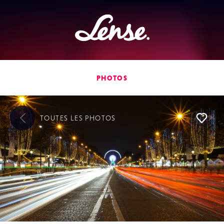
Lense
PHOTOS
TOUTES LES
PHOTOS
L