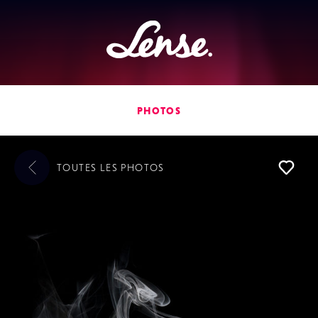
Lense
PHOTOS
TOUTES LES
PHOTOS
L