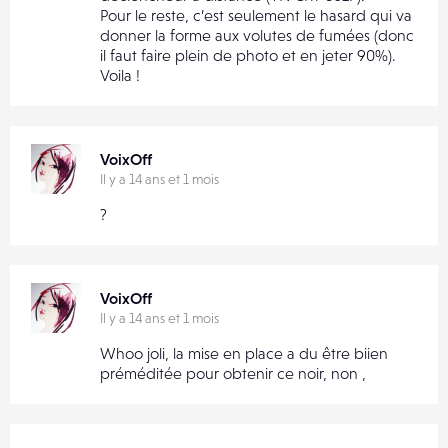
Pour le reste, c’est seulement le hasard qui va
donner la forme aux volutes de fumées (donc
il faut faire plein de photo et en jeter 90%).
Voila !
VoixOff
Il y a 14 ans et 1 mois
?
VoixOff
Il y a 14 ans et 1 mois
Whoo joli, la mise en place a du être biien
préméditée pour obtenir ce noir, non ,