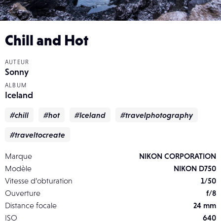
Chill and Hot
AUTEUR
Sonny
ALBUM
Iceland
#chill
#hot
#Iceland
#travelphotography
#traveltocreate
Marque
NIKON CORPORATION
Modèle
NIKON D750
Vitesse d’obturation
1/50
Ouverture
f/8
Distance focale
24 mm
ISO
640