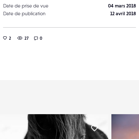
Date de prise de vue
04 mars 2018
Date de publication
12 avril 2018
2
27
0
er
Liker