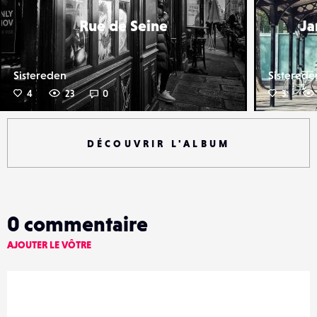
Rue de Seine
Ja
Sistereden
Sisterede
4
23
0
3
DÉCOUVRIR L'ALBUM
0
commentaire
AJOUTER LE VÔTRE