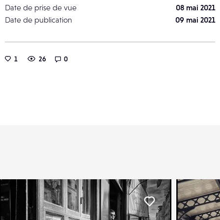
Date de prise de vue
08 mai 2021
Date de publication
09 mai 2021
1
26
0
er
Liker