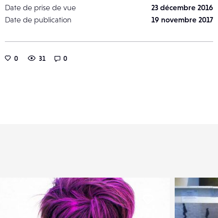
Date de prise de vue
23 décembre 2016
Date de publication
19 novembre 2017
0
31
0
er
Liker