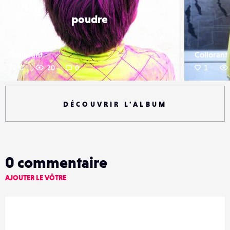
poudre
Collorant
Collorant
0
20
0
1
DÉCOUVRIR L'ALBUM
0
commentaire
AJOUTER LE VÔTRE