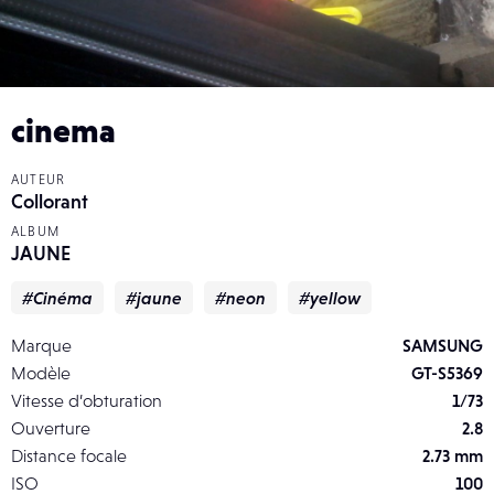
cinema
AUTEUR
Collorant
ALBUM
JAUNE
#Cinéma
#jaune
#neon
#yellow
Marque
SAMSUNG
Modèle
GT-S5369
Vitesse d’obturation
1/73
Ouverture
2.8
Distance focale
2.73 mm
ISO
100