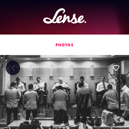
Lense
PHOTOS
TOUTES LES
PHOTOS
L