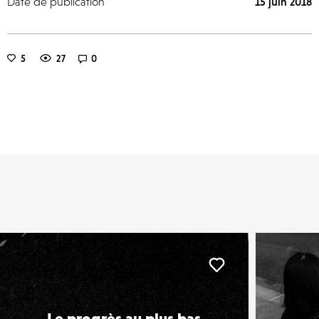
Date de publication
15 juin 2018
5
27
0
er
Liker
Le progrès au plus bas