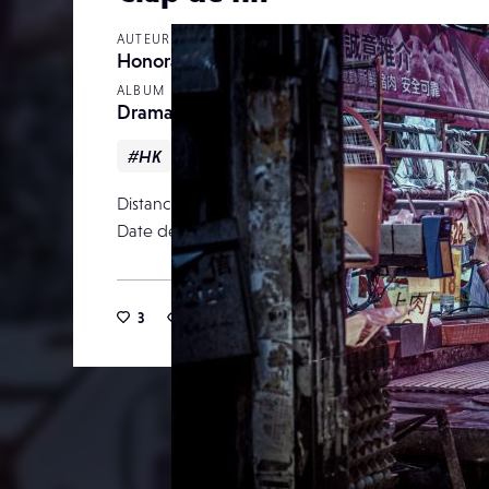
AUTEUR
Honoratcharles
ALBUM
Dramaturgie du quotidien
#HK
#hongkong
#street
#streetpho
Distance focale
Date de publication
09 m
3
19
0