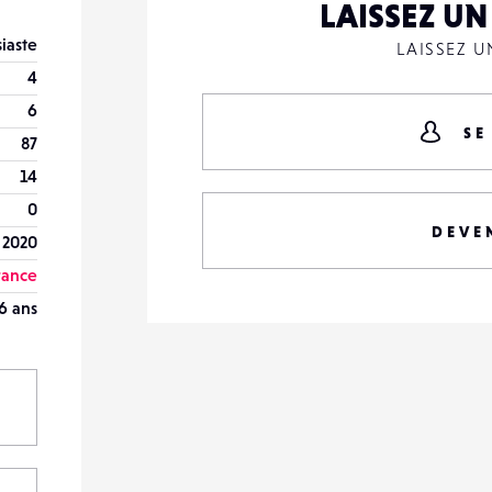
LAISSEZ U
iaste
LAISSEZ 
4
6
SE
87
14
0
DEVE
 2020
rance
6 ans