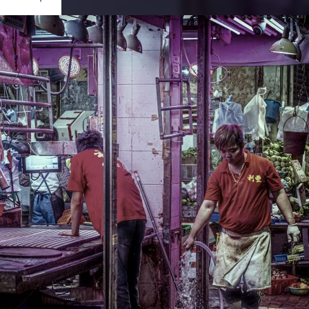
Ouvrir
/
Fermer
to
0 mm
ai 2020