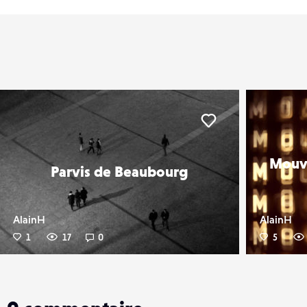
er
Liker
Mouve
Parvis de Beaubourg
AlainH
AlainH
1
17
0
5