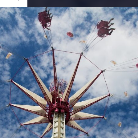
Ouvrir
/
Fermer
Canon
OS 60D
1/640
7.1
15 mm
100
oût 2013
re 2013