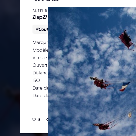
AUTEUR
Zlap27
#Couleur
#Reportage
#Urbain
Marque
Modèle
Canon E
Vitesse d’obturation
Ouverture
Distance focale
ISO
Date de prise de vue
23 a
Date de publication
09 septemb
5
7
0