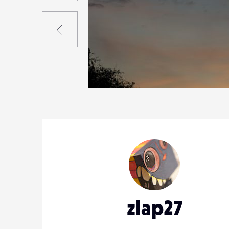
Précédent
0
15
0
zlap27