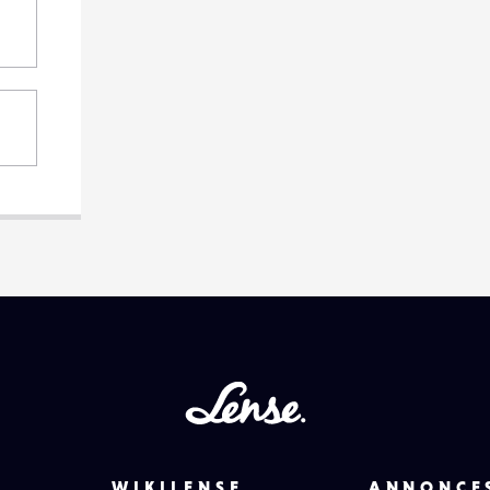
Lense
WIKILENSE
ANNONCE