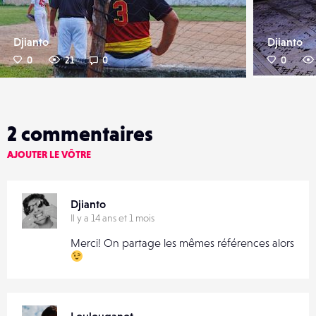
Djianto
Djianto
0
21
0
0
2
commentaires
AJOUTER LE VÔTRE
Djianto
Il y a 14 ans et 1 mois
Merci! On partage les mêmes références alors
Loulouganot