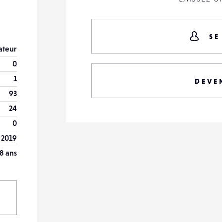
SE
teur
0
1
DEVE
93
24
0
t 2019
8 ans