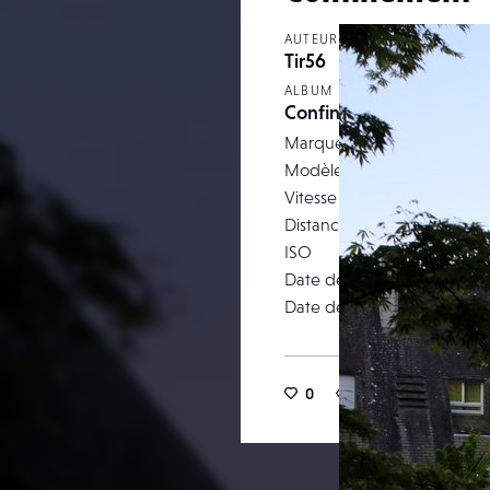
AUTEUR
Tir56
ALBUM
Confinement Avril 2020
Marque
Modèle
Vitesse d’obturation
Distance focale
ISO
Date de prise de vue
Date de publication
0
13
0