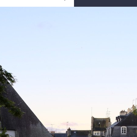
Ouvrir
/
Fermer
FUJIFILM
X-T2
1/150
300 mm
800
18 avril 2020
20 avril 2020