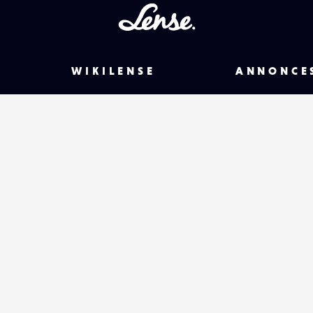
Lense
WIKILENSE
ANNONCE
À PROPOS
CONTACT
MENTIONS LÉGALES
EYE
VERSION BÊTA
© LENSE 202