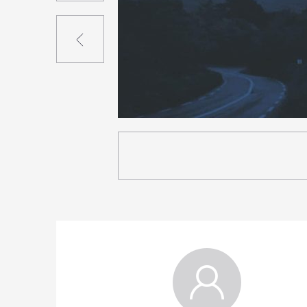
Précédent
1
19
0