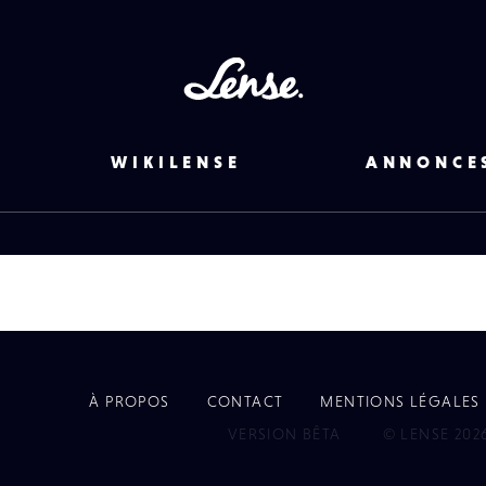
Lense
WIKILENSE
ANNONCE
À PROPOS
CONTACT
MENTIONS LÉGALES
EYE
VERSION BÊTA
© LENSE 202