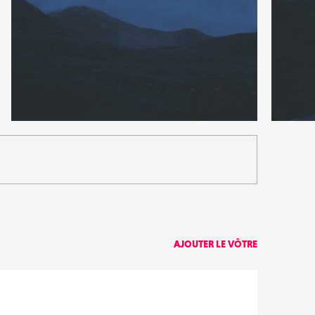
0
1
16
0
AJOUTER LE VÔTRE