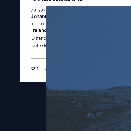
AUTEUR
Johannasimondeblon
ALBUM
Ireland
Distance focale
Date de publication
03 janv
1
18
0