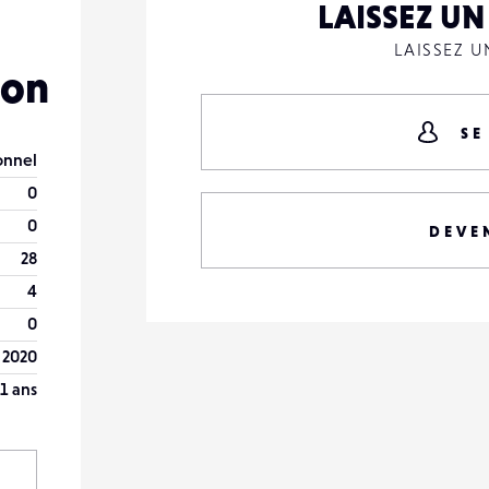
LAISSEZ U
LAISSEZ 
lon
SE
onnel
0
0
DEVE
28
4
0
 2020
1 ans