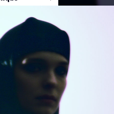
Ouvrir
/
Fermer
OLYMPUS IMAGING CORP.
E-410
1/20
0 mm
400
26 octobre 2010
25 mai 2011