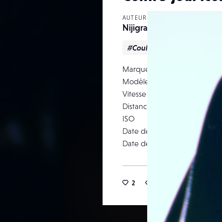
AUTEUR
Nijigraphein
#Couleur
#Portrait
Marque
Modèle
Vitesse d’obturation
Distance focale
ISO
Date de prise de vue
Date de publication
2
14
0