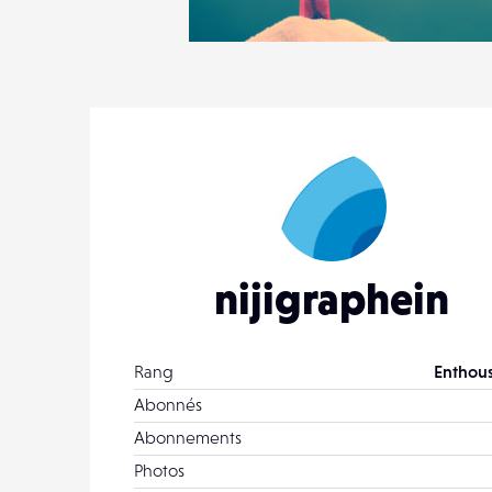
1
17
0
nijigraphein
Rang
Enthous
Abonnés
Abonnements
Photos