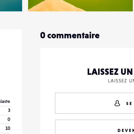
0
13
0
0
commentaire
LAISSEZ U
LAISSEZ 
iaste
SE
3
0
10
DEVE