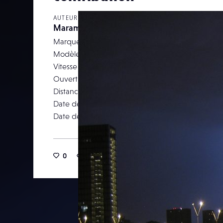
AUTEUR
Maramounji
Marque
Modèle
Canon DIGITAL 
Vitesse d’obturation
Ouverture
Distance focale
Date de prise de vue
22 juil
Date de publication
27 av
0
14
2