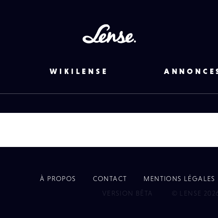
Lense
WIKILENSE
ANNONCE
À PROPOS
CONTACT
MENTIONS LÉGALES
EYE
VERSION BÊTA
© LENSE 202