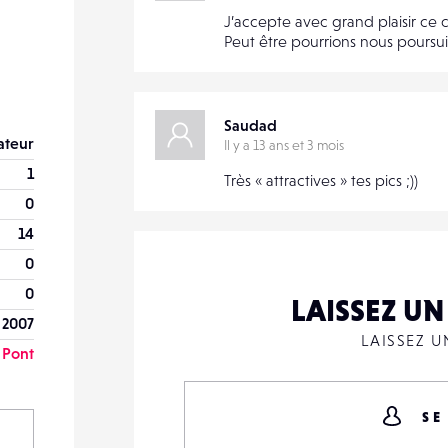
J’accepte avec grand plaisir c
Peut être pourrions nous poursui
Saudad
teur
Il y a 13 ans et 3 mois
1
Très « attractives » tes pics ;))
0
14
0
0
LAISSEZ U
 2007
LAISSEZ 
 Pont
SE