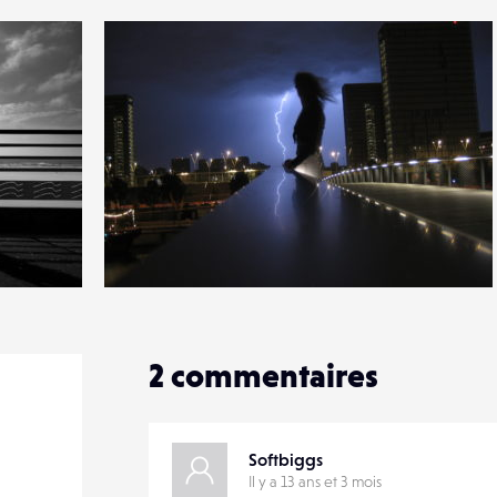
1
14
0
2
commentaires
Softbiggs
Il y a 13 ans et 3 mois