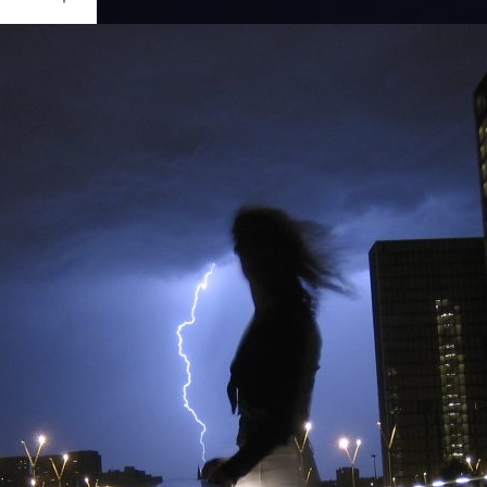
Ouvrir
/
Fermer
Canon
IXUS 50
1
2.8
5.8 mm
let 2006
ril 2011