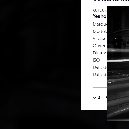
AUTEUR
Yeaho
Marque
Modèle
Vitesse d’obturati
Ouverture
Distance focale
ISO
Date de prise de 
Date de publicati
2
12