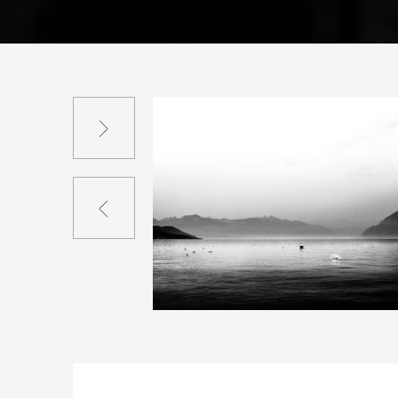
Suivant
Précédent
1
13
0