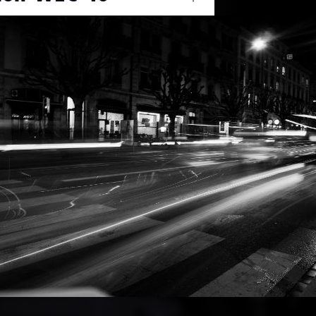
Ouvrir
/
Fermer
SONY
NEX-3
on
2.5
f/8
19 mm
200
vue
02 avril 2011
on
27 avril 2011
0