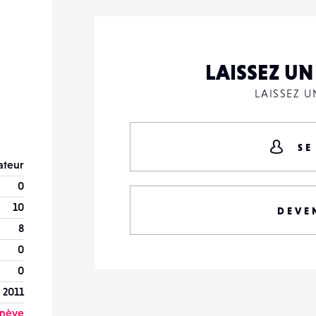
LAISSEZ U
LAISSEZ 
SE
teur
0
10
DEVE
8
0
0
 2011
nève