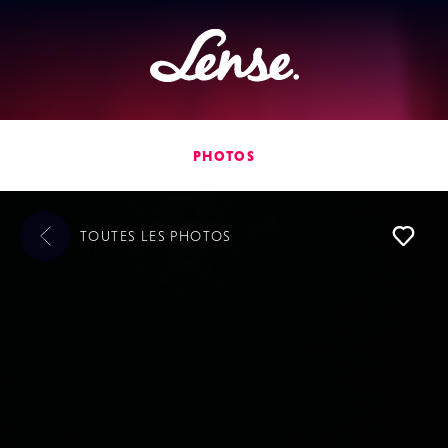
Lense
PHOTOS
TOUTES LES
PHOTOS
L