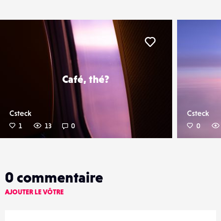
er
Liker
Café, thé?
Csteck
Csteck
1
13
0
0
0
commentaire
AJOUTER LE VÔTRE