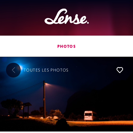
Lense
PHOTOS
TOUTES LES
PHOTOS
L