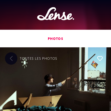
Lense
PHOTOS
TOUTES LES
PHOTOS
L