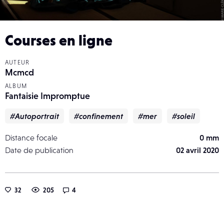
Courses en ligne
AUTEUR
Mcmcd
ALBUM
Fantaisie Impromptue
#Autoportrait
#confinement
#mer
#soleil
Distance focale
0 mm
Date de publication
02 avril 2020
32
205
4