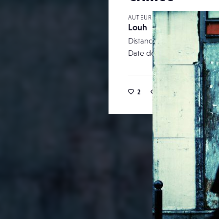
AUTEUR
Louh
Distance focale
Date de publication
2
13
0