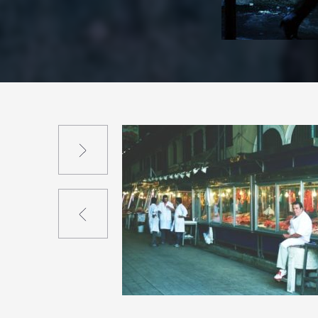
Suivant
Précédent
3
11
0