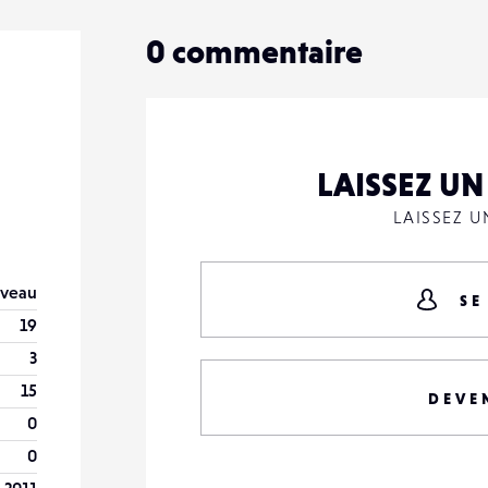
0
commentaire
LAISSEZ U
LAISSEZ 
veau
SE
19
3
15
DEVE
0
0