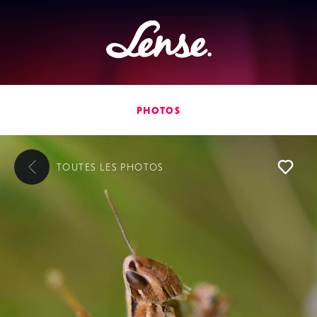
Lense
PHOTOS
TOUTES LES
PHOTOS
L