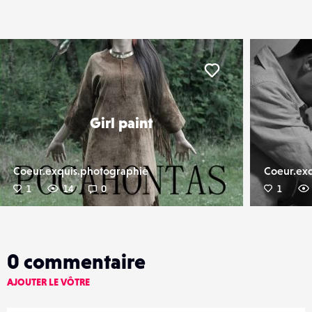
er
Liker
Girl paint
Coeur.exquis.photographie
Coeur.ex
1
14
0
1
0
commentaire
AJOUTER LE VÔTRE