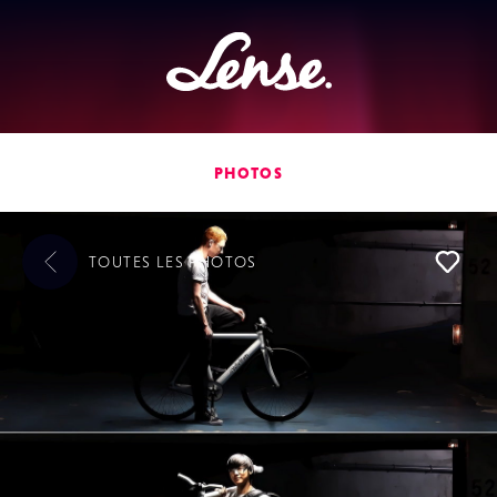
Lense
PHOTOS
TOUTES LES
PHOTOS
L