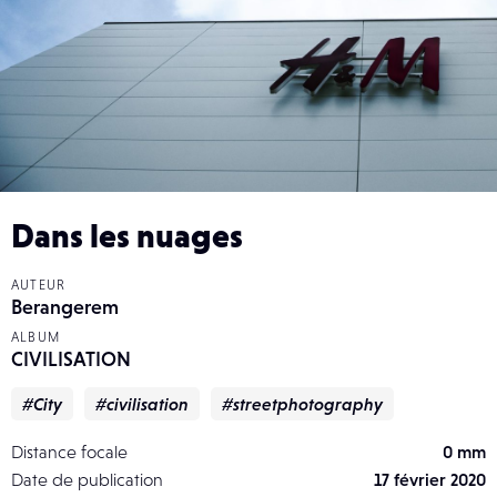
Dans les nuages
AUTEUR
Berangerem
ALBUM
CIVILISATION
#City
#civilisation
#streetphotography
Distance focale
0 mm
Date de publication
17 février 2020