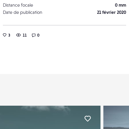
Distance focale
0 mm
Date de publication
21 février 2020
3
11
0
er
Liker