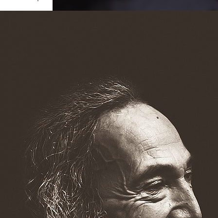
Ouvrir
/
Fermer
a
PENTAX
TAX K-5 II
1/160
f/4
24 mm
100
mbre 2016
nvier 2017