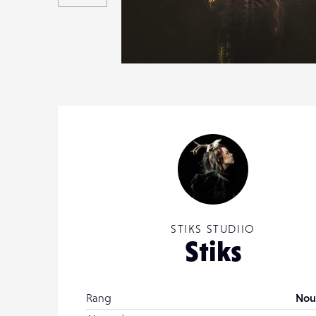
1
26
0
STIKS STUDIIO
Stiks
Rang
Nou