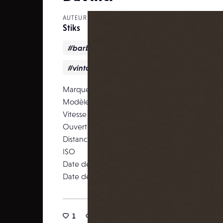
AUTEUR
Stiks
#barbe
#davinci
#homme
#sépi
#vintage
Marque
Modèle
PEN
Vitesse d’obturation
Ouverture
Distance focale
ISO
Date de prise de vue
28 déce
Date de publication
10 ja
1
30
0