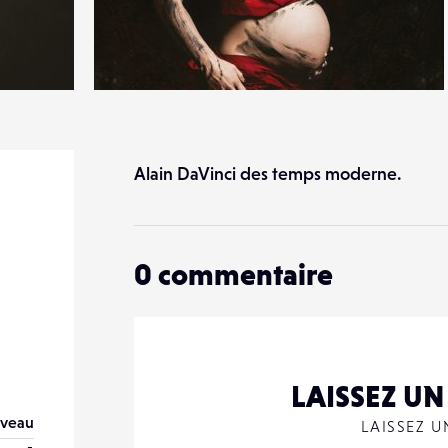
5
15
0
Alain DaVinci des temps moderne.
0
commentaire
LAISSEZ U
veau
LAISSEZ 