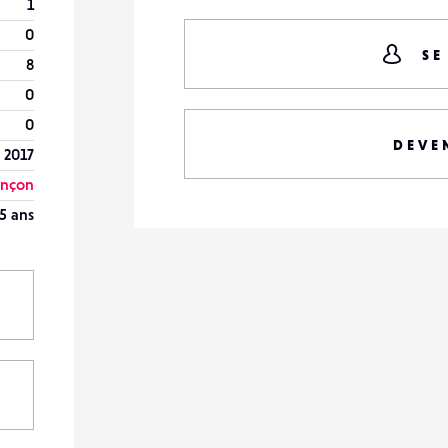
1
0
SE
8
0
0
DEVE
 2017
ançon
5 ans