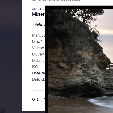
AUTEUR
Misterfresch
#Nature
#Paysage
Marque
NIKON COR
Modèle
N
Vitesse d’obturation
Ouverture
Distance focale
ISO
Date de prise de vue
20
Date de publication
08 septe
1
16
0