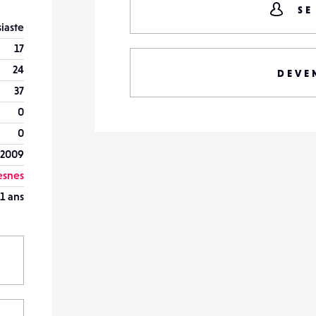
SE
iaste
17
24
DEVE
37
0
0
 2009
esnes
1 ans