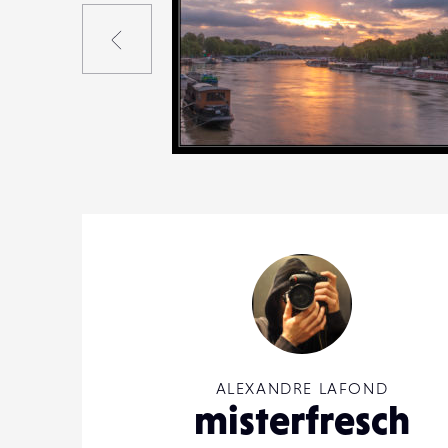
Précédent
0
16
0
ALEXANDRE LAFOND
misterfresch