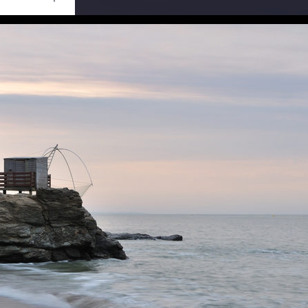
Ouvrir
/
Fermer
PORATION
IKON D90
1/6
f/10
27 mm
200
 août 2012
mbre 2012