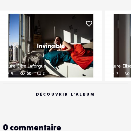
er
Liker
Invincible
Aure-Elise Laforgue
Aure-Elis
9
50
2
7
DÉCOUVRIR L'ALBUM
0
commentaire