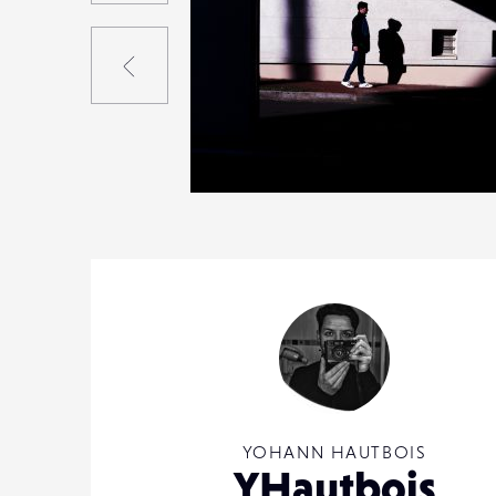
Précédent
8
25
0
YOHANN HAUTBOIS
YHautbois