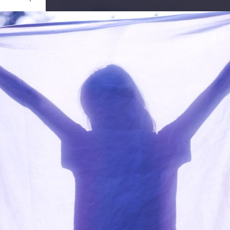
Ouvrir
/
Fermer
mera AG
yp 240)
1/4000
f/4
50 mm
400
ril 2020
re 2020