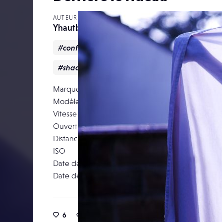
AUTEUR
Yhautbois
#confinement
#Couleur
#lockdown
#shadow
#silhouette
Marque
Leica Ca
Modèle
LEICA M (T
Vitesse d’obturation
Ouverture
Distance focale
ISO
Date de prise de vue
16 av
Date de publication
21 octob
6
34
0