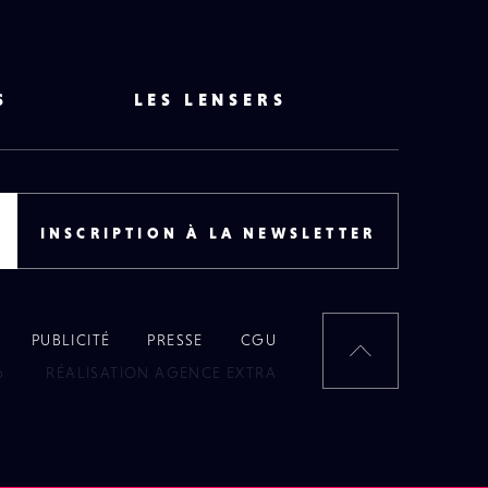
S
LES LENSERS
INSCRIPTION À LA NEWSLETTER
PUBLICITÉ
PRESSE
CGU
RETOUR
6
RÉALISATION AGENCE EXTRA
EN
HAUT
DE
PAGE