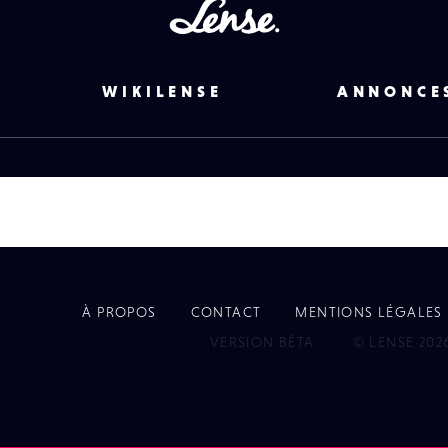
Lense
WIKILENSE
ANNONCE
À PROPOS
CONTACT
MENTIONS LÉGALES
EYE
VERSION BÊTA
© LENSE 202