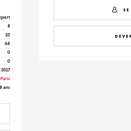
SE
xpert
8
10
DEVE
64
0
0
 2017
Paris
8 ans