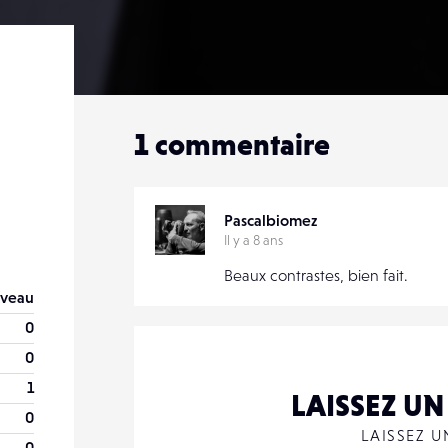
1
commentaire
Pascalbiomez
Il y a 8 ans
Beaux contrastes, bien fait.
veau
0
0
1
LAISSEZ U
0
LAISSEZ 
0