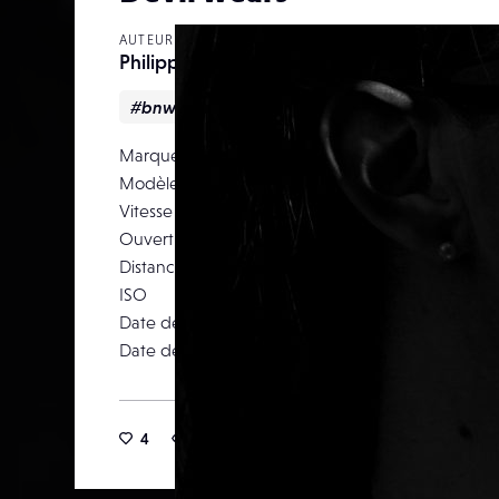
AUTEUR
Philippe Blat
#bnw
#Portrait
#Studio
#women
Marque
Modèle
Canon EOS 5D M
Vitesse d’obturation
Ouverture
Distance focale
ISO
Date de prise de vue
11 févr
Date de publication
14 juil
4
11
1