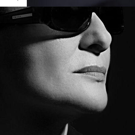
Ouvrir
/
Fermer
Canon
ark III
1/160
f/11
125 mm
100
ier 2017
let 2018