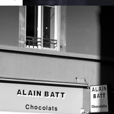
Ouvrir
/
Fermer
UJIFILM
X-Pro1
1/900
f/4
35 mm
200
ût 2020
re 2020