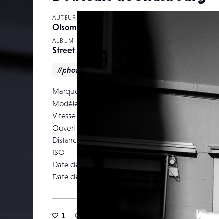
AUTEUR
Olsommer
ALBUM
Street
#photoderue
#streetphotography
Marque
F
Modèle
Vitesse d’obturation
Ouverture
Distance focale
ISO
Date de prise de vue
07 ao
Date de publication
30 octob
1
30
0