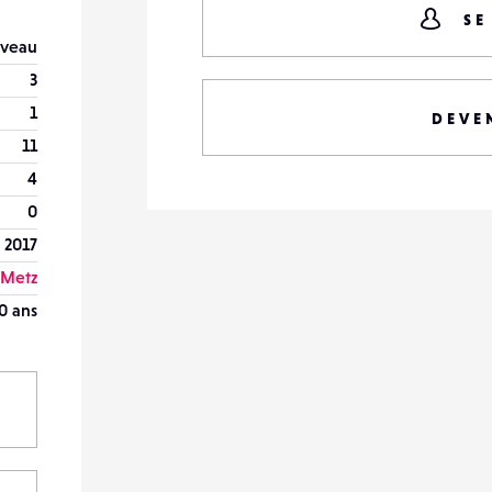
SE
veau
3
1
DEVE
11
4
0
 2017
Metz
0 ans