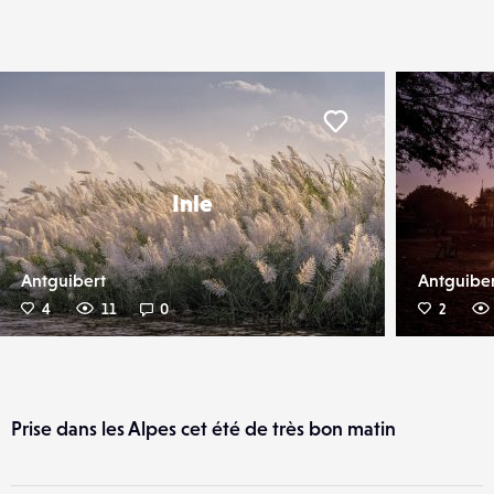
er
Liker
Inle
Antguibert
Antguibe
4
11
0
2
Prise dans les Alpes cet été de très bon matin