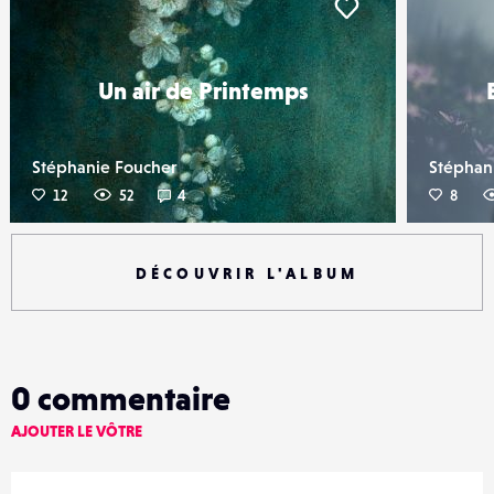
iker
Liker
Un air de Printemps
Stéphanie Foucher
Stéphan
12
52
4
8
DÉCOUVRIR L'ALBUM
0
commentaire
AJOUTER LE VÔTRE