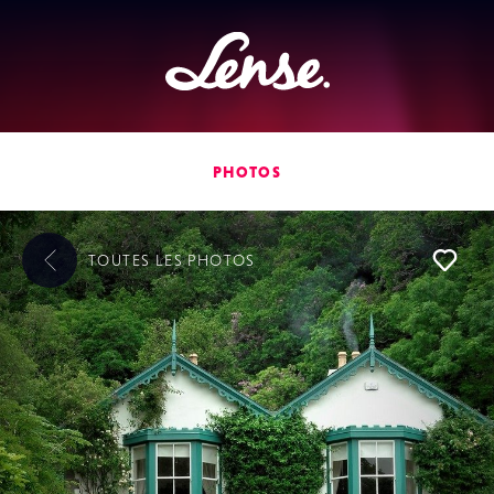
Lense
PHOTOS
TOUTES LES
PHOTOS
L