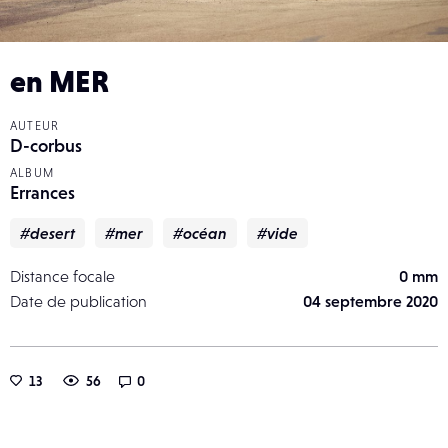
en MER
AUTEUR
D-corbus
ALBUM
Errances
#desert
#mer
#océan
#vide
Distance focale
0 mm
Date de publication
04 septembre 2020
13
56
0