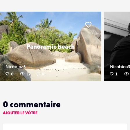
er
Liker
Panoramic beach
Nicobioa3
Nicobioa3
0
17
0
1
0
commentaire
AJOUTER LE VÔTRE