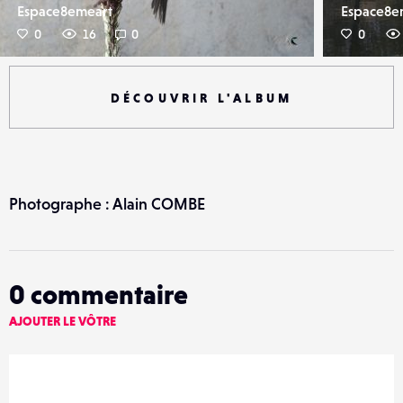
Espace8emeart
Espace8e
0
16
0
0
DÉCOUVRIR L'ALBUM
Photographe : Alain COMBE
0
commentaire
AJOUTER LE VÔTRE