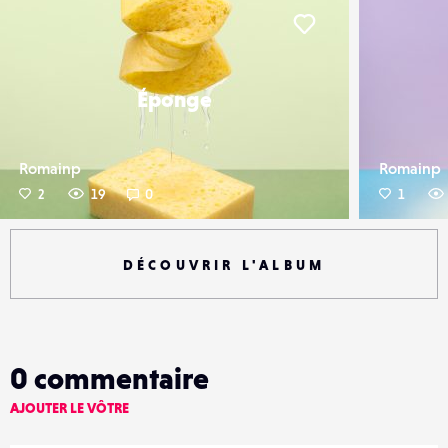
er
Liker
Éponge
Romainp
Romainp
2
19
0
1
DÉCOUVRIR L'ALBUM
0
commentaire
AJOUTER LE VÔTRE